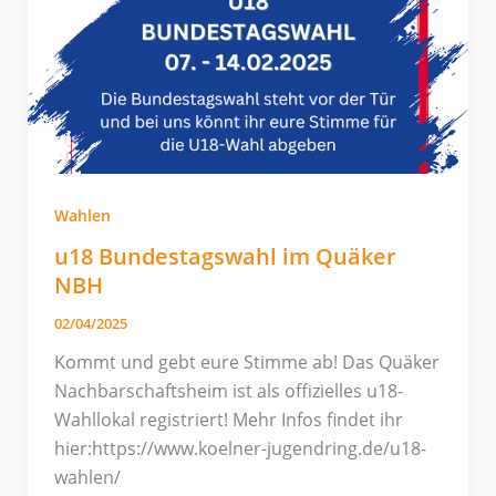
Wahlen
u18 Bundestagswahl im Quäker
NBH
02/04/2025
Kommt und gebt eure Stimme ab! Das Quäker
Nachbarschaftsheim ist als offizielles u18-
Wahllokal registriert! Mehr Infos findet ihr
hier:https://www.koelner-jugendring.de/u18-
wahlen/