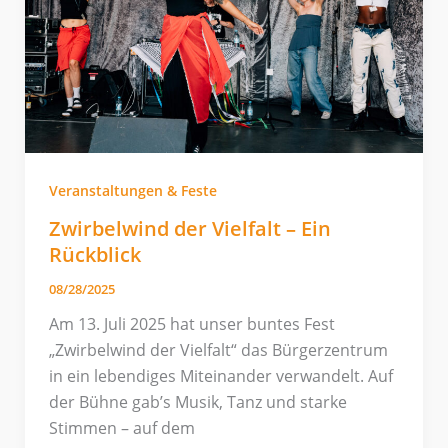
Veranstaltungen & Feste
Zwirbelwind der Vielfalt – Ein
Rückblick
08/28/2025
Am 13. Juli 2025 hat unser buntes Fest
„Zwirbelwind der Vielfalt“ das Bürgerzentrum
in ein lebendiges Miteinander verwandelt. Auf
der Bühne gab’s Musik, Tanz und starke
Stimmen – auf dem