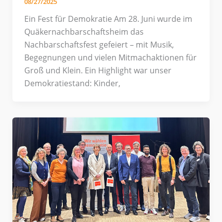
08/27/2025
Ein Fest für Demokratie Am 28. Juni wurde im
Quäkernachbarschaftsheim das
Nachbarschaftsfest gefeiert – mit Musik,
Begegnungen und vielen Mitmachaktionen für
Groß und Klein. Ein Highlight war unser
Demokratiestand: Kinder,