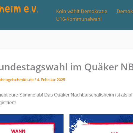
Köln wählt Demokratie
Demokr
U16-Kommunalwahl
undestagswahl im Quäker N
ahnagelschmidt.de
/
4. Februar 2025
bt eure Stimme ab! Das Quäker Nachbarschaftsheim ist als offi
istriert!