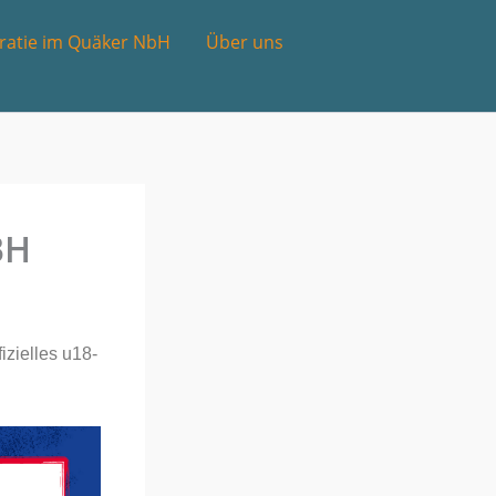
atie im Quäker NbH
Über uns
BH
zielles u18-