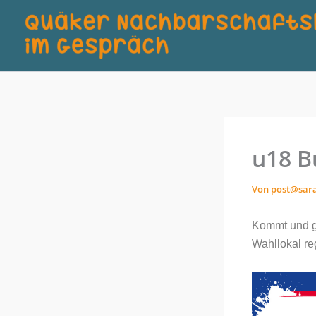
Zum
Inhalt
springen
u18 B
Von
post@sar
Kommt und ge
Wahllokal reg