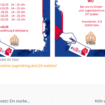
det ihr hier:
koelner-jugendring.de/u18-wahlen/
75 Jahre Grundgesetz: Ein starkes Fundament für die Zukunft
Köln 