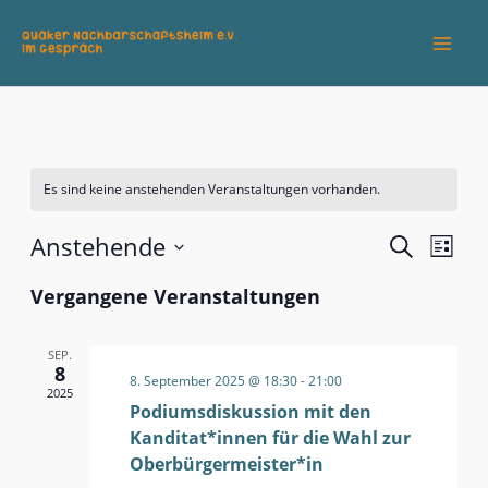
Zum
Inhalt
springen
Es sind keine anstehenden Veranstaltungen vorhanden.
Anstehende
Veranstaltu
Veran
Suche
Liste
Suche
Ansic
Datum
Vergangene Veranstaltungen
wählen.
und
Navig
Ansichten,
Navigation
SEP.
8
8. September 2025 @ 18:30
-
21:00
2025
Podiumsdiskussion mit den
Kanditat*innen für die Wahl zur
Oberbürgermeister*in